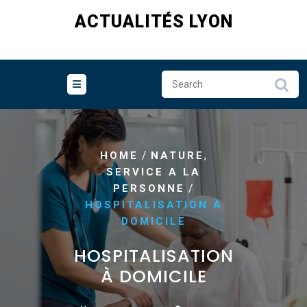
Skip
ACTUALITÉS LYON
to
content
/
,
HOME
NATURE
SERVICE A LA
/
PERSONNE
HOSPITALISATION À
DOMICILE
HOSPITALISATION
À DOMICILE