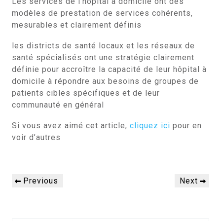
Les services de l’hôpital à domicile ont des
modèles de prestation de services cohérents,
mesurables et clairement définis
les districts de santé locaux et les réseaux de
santé spécialisés ont une stratégie clairement
définie pour accroître la capacité de leur hôpital à
domicile à répondre aux besoins de groupes de
patients cibles spécifiques et de leur
communauté en général
Si vous avez aimé cet article,
cliquez ici
pour en
voir d’autres
Navigation
Previous
Next
Previous
Next
de
Post
Post
l’article