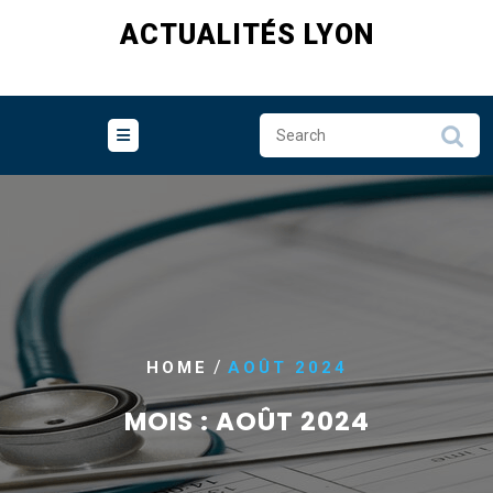
Skip
ACTUALITÉS LYON
to
content
/
HOME
AOÛT 2024
MOIS :
AOÛT 2024