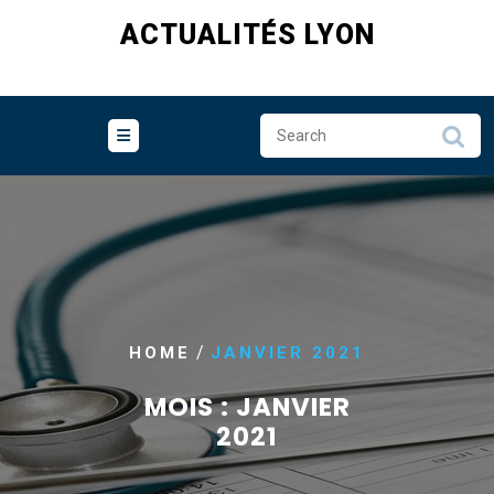
Skip
ACTUALITÉS LYON
to
content
/
HOME
JANVIER 2021
MOIS :
JANVIER
2021