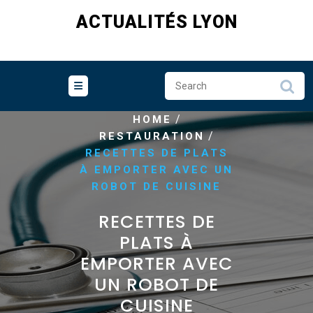
Skip
ACTUALITÉS LYON
to
content
/
HOME
/
RESTAURATION
RECETTES DE PLATS
À EMPORTER AVEC UN
ROBOT DE CUISINE
RECETTES DE
PLATS À
EMPORTER AVEC
UN ROBOT DE
CUISINE