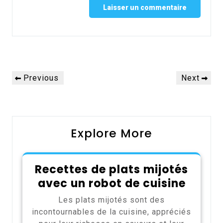
Alternative:
Navigation
Previous
Next
Previous
Next
de
Post
Post
l’article
Explore More
Recettes de plats mijotés
avec un robot de cuisine
Les plats mijotés sont des
incontournables de la cuisine, appréciés