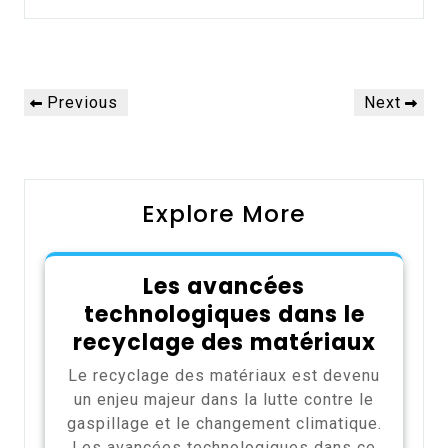
Alternative:
Navigation
Previous
Next
Previous
Next
de
Post
Post
l’article
Explore More
Les avancées
technologiques dans le
recyclage des matériaux
Le recyclage des matériaux est devenu
un enjeu majeur dans la lutte contre le
gaspillage et le changement climatique.
Les avancées technologiques dans ce