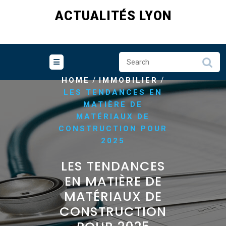
Skip
ACTUALITÉS LYON
to
content
/
/
HOME
IMMOBILIER
LES TENDANCES EN
MATIÈRE DE
MATÉRIAUX DE
CONSTRUCTION POUR
2025
LES TENDANCES
EN MATIÈRE DE
MATÉRIAUX DE
CONSTRUCTION