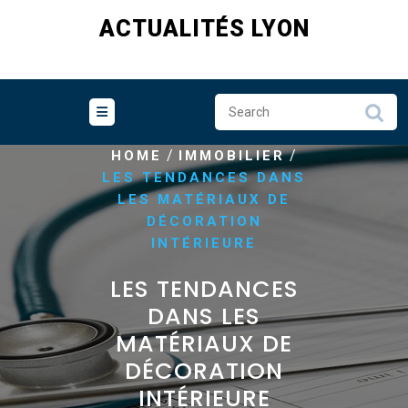
Skip
ACTUALITÉS LYON
to
content
/
/
HOME
IMMOBILIER
LES TENDANCES DANS
LES MATÉRIAUX DE
DÉCORATION
INTÉRIEURE
LES TENDANCES
DANS LES
MATÉRIAUX DE
DÉCORATION
INTÉRIEURE