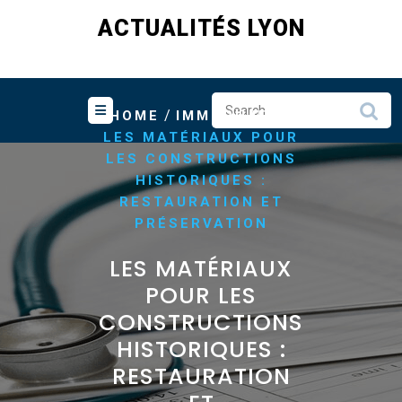
Skip
ACTUALITÉS LYON
to
content
/
/
HOME
IMMOBILIER
LES MATÉRIAUX POUR
LES CONSTRUCTIONS
HISTORIQUES :
RESTAURATION ET
PRÉSERVATION
LES MATÉRIAUX
POUR LES
CONSTRUCTIONS
HISTORIQUES :
RESTAURATION