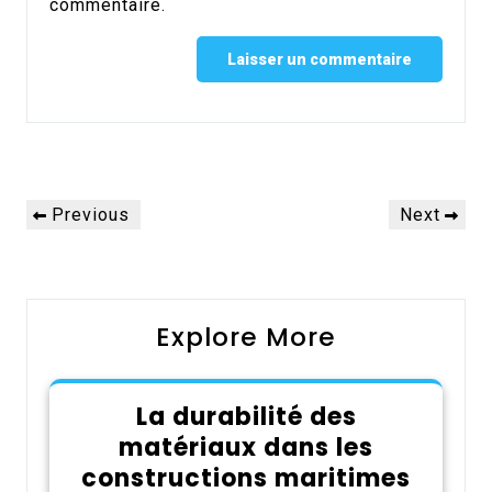
commentaire.
Alternative:
Navigation
Previous
Next
Previous
Next
de
Post
Post
l’article
Explore More
La durabilité des
matériaux dans les
constructions maritimes