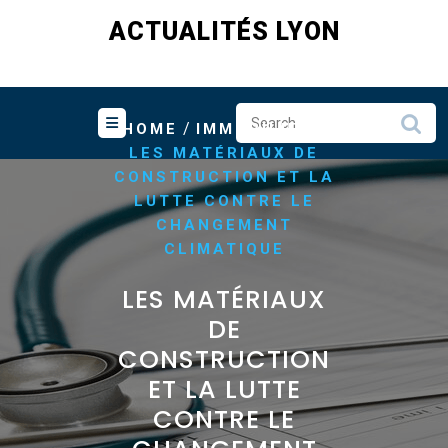
Skip
ACTUALITÉS LYON
to
content
/
/
HOME
IMMOBILIER
LES MATÉRIAUX DE
CONSTRUCTION ET LA
LUTTE CONTRE LE
CHANGEMENT
CLIMATIQUE
LES MATÉRIAUX
DE
CONSTRUCTION
ET LA LUTTE
CONTRE LE