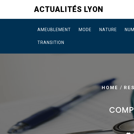
Skip
ACTUALITÉS LYON
to
content
AMEUBLEMENT
MODE
NATURE
NUM
TRANSITION
/
HOME
RE
COMPA