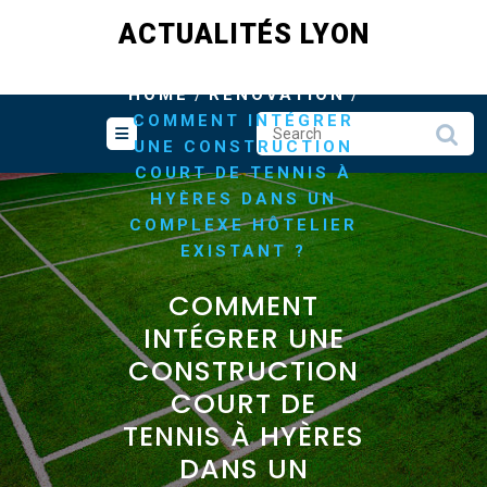
Skip
ACTUALITÉS LYON
to
content
/
/
HOME
RENOVATION
COMMENT INTÉGRER
UNE CONSTRUCTION
COURT DE TENNIS À
HYÈRES DANS UN
COMPLEXE HÔTELIER
EXISTANT ?
COMMENT
INTÉGRER UNE
CONSTRUCTION
COURT DE
TENNIS À HYÈRES
DANS UN