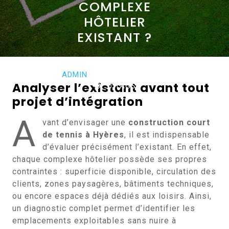
COMPLEXE
HÔTELIER
EXISTANT ?
JANVIER 21, 2026
ADMIN
0 COMMENTS
Analyser l’existant avant tout
0 TAGS
projet d’intégration
A
vant d’envisager une
construction court
de tennis à Hyères
, il est indispensable
d’évaluer précisément l’existant. En effet,
chaque complexe hôtelier possède ses propres
contraintes : superficie disponible, circulation des
clients, zones paysagères, bâtiments techniques,
ou encore espaces déjà dédiés aux loisirs. Ainsi,
un diagnostic complet permet d’identifier les
emplacements exploitables sans nuire à