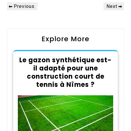
Navigation
Previous
Next
Previous
Next
de
Post
Post
l’article
Explore More
Le gazon synthétique est-
il adapté pour une
construction court de
tennis à Nîmes ?