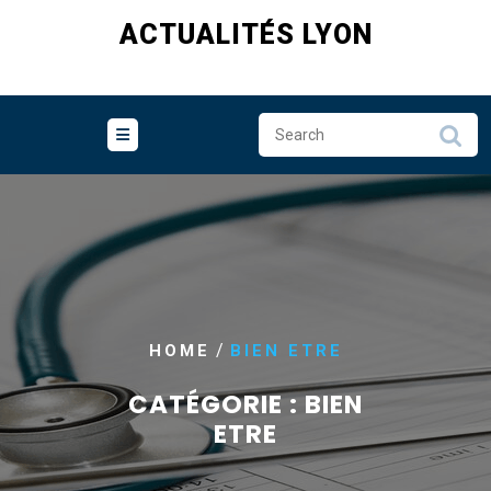
Skip
ACTUALITÉS LYON
to
content
/
HOME
BIEN ETRE
CATÉGORIE :
BIEN
ETRE