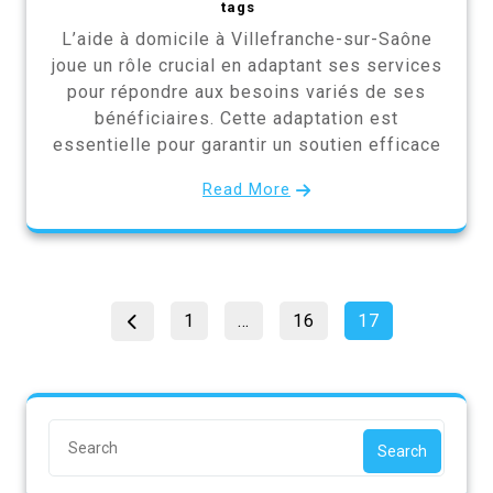
tags
L’aide à domicile à Villefranche-sur-Saône
joue un rôle crucial en adaptant ses services
pour répondre aux besoins variés de ses
bénéficiaires. Cette adaptation est
essentielle pour garantir un soutien efficace
Read More
Pagination
Page
Page
Page
1
…
16
17
des
publications
Search