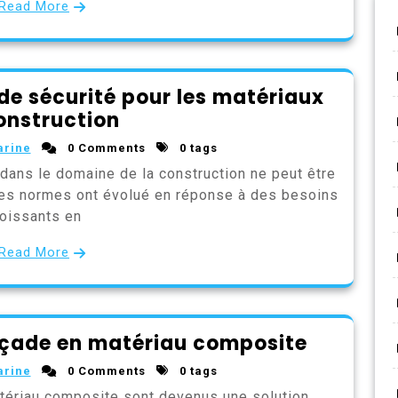
Read More
de sécurité pour les matériaux
onstruction
arine
0 Comments
0 tags
dans le domaine de la construction ne peut être
ces normes ont évolué en réponse à des besoins
roissants en
Read More
açade en matériau composite
arine
0 Comments
0 tags
ériau composite sont devenus une solution