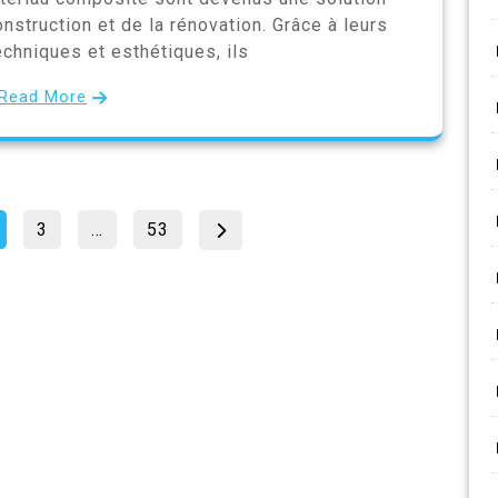
nstruction et de la rénovation. Grâce à leurs
echniques et esthétiques, ils
Read More
Pagination
Page
Page
age
3
…
53
des
publications