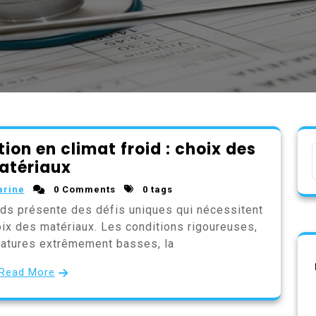
tion en climat froid : choix des
atériaux
arine
0 Comments
0 tags
ids présente des défis uniques qui nécessitent
hoix des matériaux. Les conditions rigoureuses,
ratures extrêmement basses, la
Read More