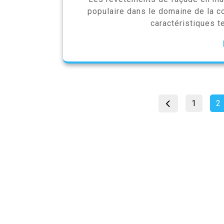
populaire dans le domaine de la co
caractéristiques t
Page
P
1
2